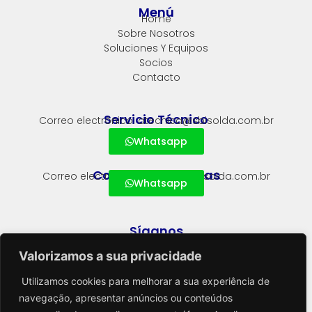
Menú
Home
Sobre Nosotros
Soluciones Y Equipos
Socios
Contacto
Servicio Técnico
Correo electrónico: atecnica@sbisolda.com.br
Whatsapp
Comercial y Ventas
Correo electrónico: vendas@sbisolda.com.br
Whatsapp
Síganos
Valorizamos a sua privacidade
Utilizamos cookies para melhorar a sua experiência de
navegação, apresentar anúncios ou conteúdos