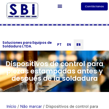
Contáctanos
Soluciones para Equipos de
PT
EN
ES
Soldadura LTDA.
Dispositivos de control para
piezas estampadas antes y
después de la soldadura
Início
/
Não marcar
/ Dispositivos de control para