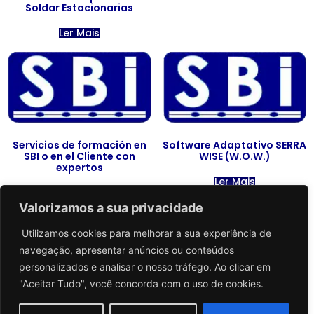
Soldar Estacionarias
Ler Mais
Servicios de formación en
Software Adaptativo SERRA
SBI o en el Cliente con
WISE (W.O.W.)
expertos
Ler Mais
Ler Mais
Valorizamos a sua privacidade
Utilizamos cookies para melhorar a sua experiência de
←
1
2
3
4
5
→
navegação, apresentar anúncios ou conteúdos
personalizados e analisar o nosso tráfego. Ao clicar em
"Aceitar Tudo", você concorda com o uso de cookies.
SBI Solda