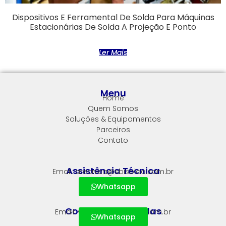
Dispositivos E Ferramental De Solda Para Máquinas
Estacionárias De Solda A Projeção E Ponto
Ler Mais
Menu
Home
Quem Somos
Soluções & Equipamentos
Parceiros
Contato
Assistência Técnica
Email: atecnica@sbisolda.com.br
Whatsapp
Comercial & Vendas
Email: vendas@sbisolda.com.br
Whatsapp