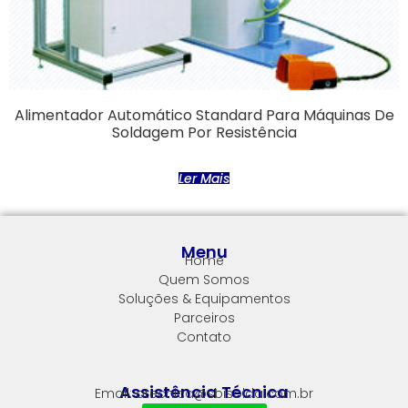
Alimentador Automático Standard Para Máquinas De
Soldagem Por Resistência
Ler Mais
Menu
Home
Quem Somos
Soluções & Equipamentos
Parceiros
Contato
Assistência Técnica
Email: atecnica@sbisolda.com.br