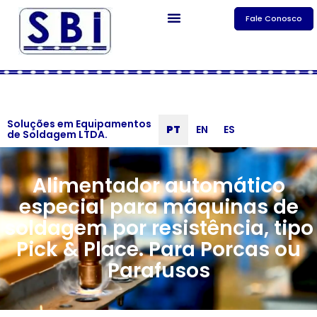
Fale Conosco
Soluções em Equipamentos
PT
EN
ES
de Soldagem LTDA.
Alimentador automático
especial para máquinas de
soldagem por resistência, tipo
Pick & Place. Para Porcas ou
Parafusos